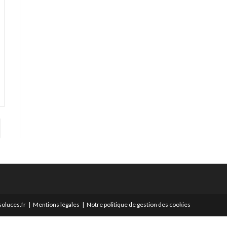
er à la page suivante
oluces.fr
Mentions légales
Notre politique de gestion des cookies