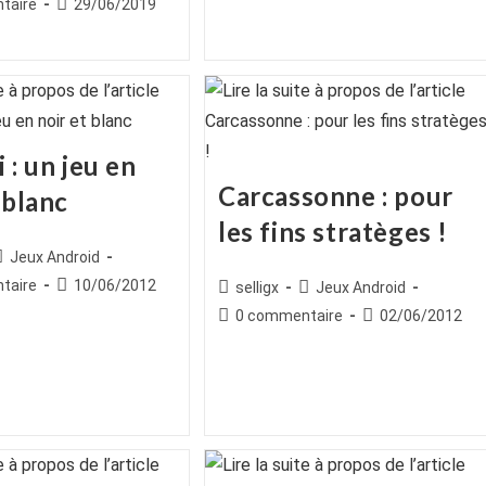
es
Publication
taire
29/06/2019
publiée :
 : un jeu en
Carcassonne : pour
 blanc
les fins stratèges !
ice
Post
Jeux Android
ategory:
es
Publication
taire
10/06/2012
Auteur/autrice
Post
selligx
Jeux Android
publiée :
de
category:
Commentaires
Publication
0 commentaire
02/06/2012
la
de
publiée :
publication :
la
publication :