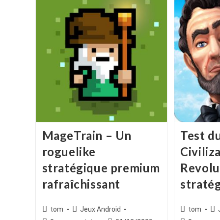
MageTrain – Un
Test du
roguelike
Civiliz
stratégique premium
Revolu
rafraîchissant
stratég
Auteur/autrice
Post
Auteur/autr
Po
tom
Jeux Android
tom
de
category:
de
cat