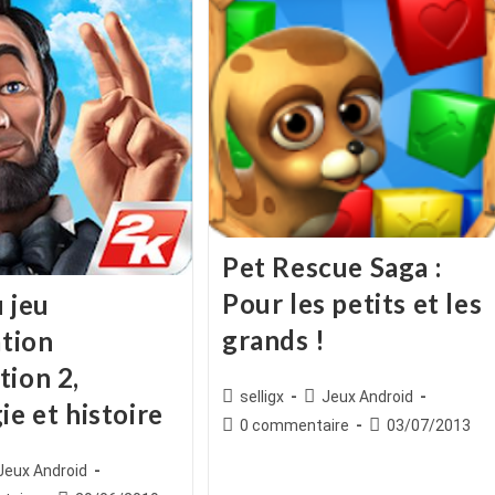
Pet Rescue Saga :
Pour les petits et les
 jeu
grands !
ation
tion 2,
Auteur/autrice
Post
selligx
Jeux Android
ie et histoire
de
category:
Commentaires
Publication
0 commentaire
03/07/2013
la
de
publiée :
publication :
ice
st
la
Jeux Android
egory:
publication :