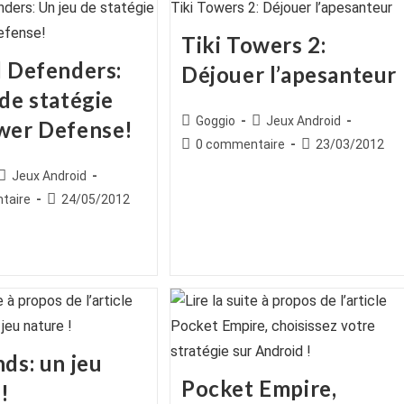
Tiki Towers 2:
l Defenders:
Déjouer l’apesanteur
de statégie
Auteur/autrice
Post
Goggio
Jeux Android
wer Defense!
de
category:
Commentaires
Publication
0 commentaire
23/03/2012
la
de
publiée :
ice
Post
Jeux Android
publication :
la
category:
es
Publication
taire
24/05/2012
publication :
publiée :
ds: un jeu
Pocket Empire,
!