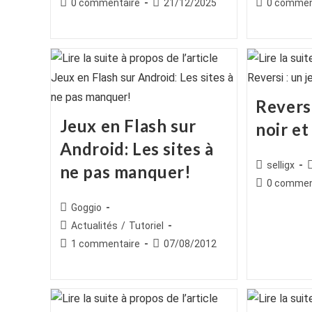
Commentaires
Publication
Commentair
0 commentaire
21/12/2025
0 commen
la
la
de
publiée :
de
publication :
publication :
la
la
publication :
publication :
Reversi
Jeux en Flash sur
noir et
Android: Les sites à
Auteur/autr
selligx
ne pas manquer!
de
c
Commentair
0 commen
la
de
Auteur/autrice
Goggio
publication :
la
de
Post
Actualités
/
Tutoriel
publication :
la
category:
Commentaires
Publication
1 commentaire
07/08/2012
publication :
de
publiée :
la
publication :