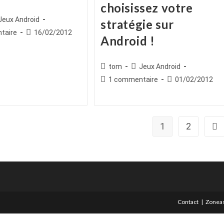
choisissez votre
ice
st
Jeux Android
stratégie sur
egory:
es
Publication
taire
16/02/2012
Android !
publiée :
Auteur/autrice
Post
tom
Jeux Android
de
category:
Commentaires
Publication
1 commentaire
01/02/2012
la
de
publiée :
publication :
la
publication :
1
2
All
Contact
Zoneas