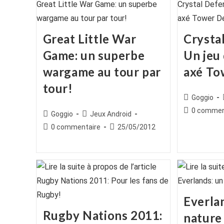
Great Little War
Crysta
Game: un superbe
Un jeu 
wargame au tour par
axé To
tour!
Auteur/autr
Goggio
de
Commentair
0 commen
Auteur/autrice
Post
Goggio
Jeux Android
la
de
de
category:
Commentaires
Publication
0 commentaire
25/05/2012
publication :
la
la
de
publiée :
publication :
publication :
la
publication :
Everlan
Rugby Nations 2011:
nature 