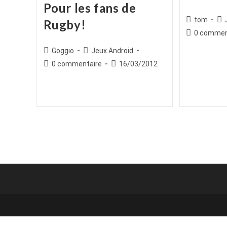
Pour les fans de
Auteur/autr
Po
tom
Rugby!
de
cat
Commentair
0 commen
la
de
Auteur/autrice
Post
Goggio
Jeux Android
publication :
la
de
category:
Commentaires
Publication
0 commentaire
16/03/2012
publication :
la
de
publiée :
publication :
la
publication :