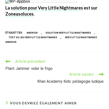
WP-Appbox
La
solution pour Very Little Nightmares
est sur
Zoneasoluces
.
ÉTIQUETTES
:
,
,
ANDROID
SOLUTION VERY LITTLE NIGHTMARES
,
TEST DU JEU VERY LITTLE NIGHTMARES
VERY LITTLE NIGHTMARES
ANDROID
Read
Article précédent
more
Plant Jammer: vider le frigo
articles
Article suivant
Khan Academy Kids: pédagogie ludique
VOUS DEVRIEZ ÉGALEMENT AIMER