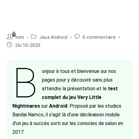
Auteur/autrice
Post
Commentaires
tom
Jeux Android
0 commentaire
de
category:
de
Publication
26/10/2020
la
la
publiée :
publication :
publication :
B
onjour à tous et bienvenue sur nos
pages pour y découvrir sans plus
attendre la présentation et le
test
complet du jeu Very Little
Nightmares
sur
Android
. Proposé par les studios
Bandai Namco, il s’agit là d’une déclinaison mobile
d’un jeu à succès sorti sur les consoles de salon en
2017.