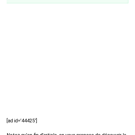
[ad id=’44425′]