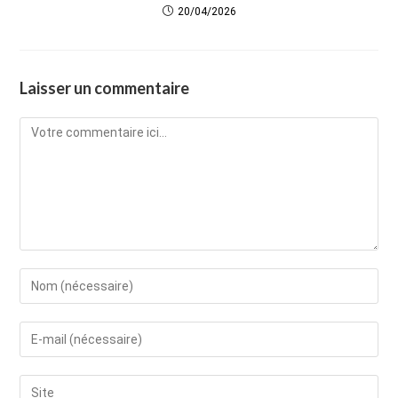
20/04/2026
Laisser un commentaire
Comment
Enter
your
name
Enter
or
your
username
email
Saisir
to