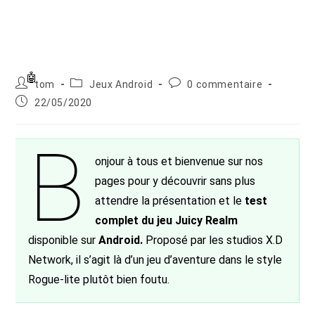
Auteur/autrice
Post
Commentaires
tom
Jeux Android
0 commentaire
de
category:
de
Publication
22/05/2020
la
la
publiée :
publication :
publication :
B
onjour à tous et bienvenue sur nos
pages pour y découvrir sans plus
attendre la présentation et le
test
complet du jeu Juicy Realm
disponible sur
Android.
Proposé par les studios X.D
Network, il s’agit là d’un jeu d’aventure dans le style
Rogue-lite plutôt bien foutu.