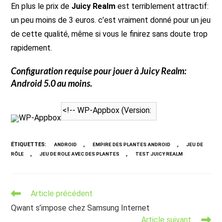
En plus le prix de
Juicy Realm
est terriblement attractif:
un peu moins de 3 euros. c’est vraiment donné pour un jeu
de cette qualité, même si vous le finirez sans doute trop
rapidement.
Configuration requise pour jouer à
Juicy Realm
:
Android 5.0 au moins.
WP-Appbox
ÉTIQUETTES
:
,
,
ANDROID
EMPIRE DES PLANTES ANDROID
JEU DE
,
,
RÔLE
JEU DE ROLE AVEC DES PLANTES
TEST JUICY REALM
Read
Article précédent
more
Qwant s’impose chez Samsung Internet
articles
Article suivant