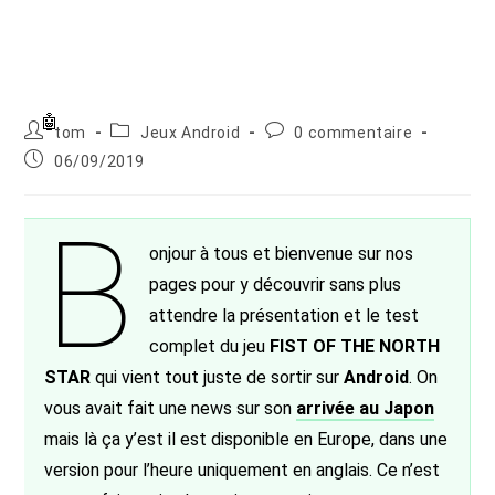
Auteur/autrice
Post
Commentaires
tom
Jeux Android
0 commentaire
de
category:
de
Publication
06/09/2019
la
la
publiée :
publication :
publication :
B
onjour à tous et bienvenue sur nos
pages pour y découvrir sans plus
attendre la présentation et le test
complet du jeu
FIST OF THE NORTH
STAR
qui vient tout juste de sortir sur
Android
. On
vous avait fait une news sur son
arrivée au Japon
mais là ça y’est il est disponible en Europe, dans une
version pour l’heure uniquement en anglais. Ce n’est