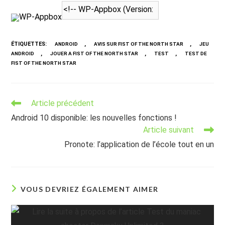
WP-Appbox
ÉTIQUETTES
:
,
,
ANDROID
AVIS SUR FIST OF THE NORTH STAR
JEU
,
,
,
ANDROID
JOUER A FIST OF THE NORTH STAR
TEST
TEST DE
FIST OF THE NORTH STAR
Read
Article précédent
more
Android 10 disponible: les nouvelles fonctions !
articles
Article suivant
Pronote: l’application de l’école tout en un
VOUS DEVRIEZ ÉGALEMENT AIMER