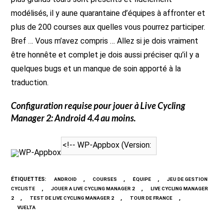
modélisés, il y aune quarantaine d’équipes à affronter et
plus de 200 courses aux quelles vous pourrez participer.
Bref … Vous m’avez compris … Allez si je dois vraiment
être honnête et complet je dois aussi préciser qu’il y a
quelques bugs et un manque de soin apporté à la
traduction.
Configuration requise pour jouer à
Live Cycling
Manager 2
: Android 4.4 au moins.
WP-Appbox
ÉTIQUETTES
:
,
,
,
ANDROID
COURSES
ÉQUIPE
JEU DE GESTION
,
,
CYCLISTE
JOUER A LIVE CYCLING MANAGER 2
LIVE CYCLING MANAGER
,
,
,
2
TEST DE LIVE CYCLING MANAGER 2
TOUR DE FRANCE
VUELTA