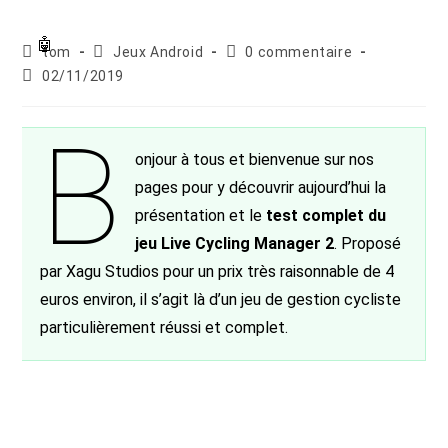
Auteur/autrice
Post
Commentaires
tom
Jeux Android
0 commentaire
de
category:
de
Publication
02/11/2019
la
la
publiée :
publication :
publication :
B
onjour à tous et bienvenue sur nos
pages pour y découvrir aujourd’hui la
présentation et le
test complet du
jeu Live Cycling Manager 2
. Proposé
par Xagu Studios pour un prix très raisonnable de 4
euros environ, il s’agit là d’un jeu de gestion cycliste
particulièrement réussi et complet.