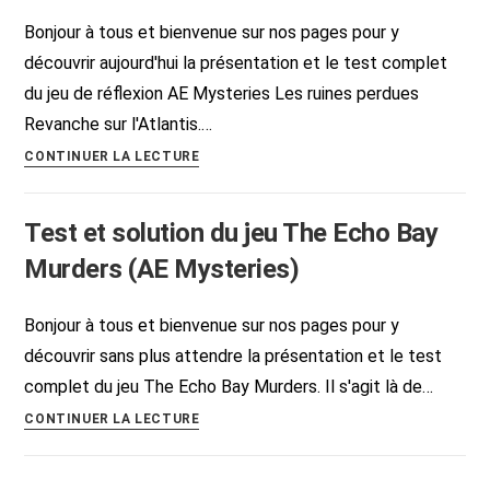
Homme
Bonjour à tous et bienvenue sur nos pages pour y
Miroir
découvrir aujourd'hui la présentation et le test complet
avec
du jeu de réflexion AE Mysteries Les ruines perdues
sa
Revanche sur l'Atlantis.…
soluce
Test
CONTINUER LA LECTURE
du
jeu
Test et solution du jeu The Echo Bay
AE
Mysteries
Murders (AE Mysteries)
Les
ruines
Bonjour à tous et bienvenue sur nos pages pour y
perdues
découvrir sans plus attendre la présentation et le test
Revanche
complet du jeu The Echo Bay Murders. Il s'agit là de…
sur
Test
CONTINUER LA LECTURE
l’Atlantis
et
solution