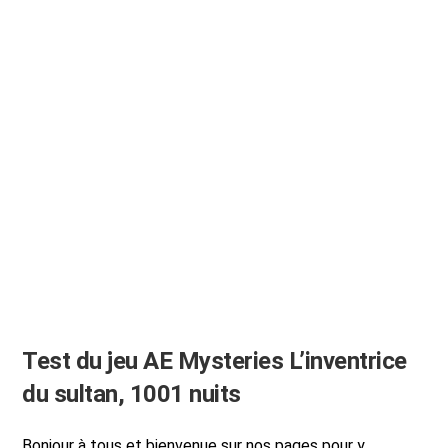
du
jeu
The
Echo
Bay
Murders
(AE
Mysteries)
Test du jeu AE Mysteries L’inventrice
du sultan, 1001 nuits
Bonjour à tous et bienvenue sur nos pages pour y