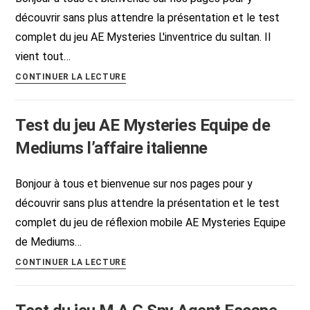
découvrir sans plus attendre la présentation et le test
complet du jeu AE Mysteries L'inventrice du sultan. Il
vient tout…
Test
CONTINUER LA LECTURE
du
jeu
Test du jeu AE Mysteries Equipe de
AE
Mysteries
Mediums l’affaire italienne
L’inventrice
du
Bonjour à tous et bienvenue sur nos pages pour y
sultan,
découvrir sans plus attendre la présentation et le test
1001
complet du jeu de réflexion mobile AE Mysteries Equipe
nuits
de Mediums…
Test
CONTINUER LA LECTURE
du
jeu