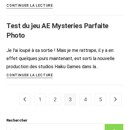
Test
CONTINUER LA LECTURE
du
jeu
Test du jeu AE Mysteries Parfaite
AE
Mysteries
Photo
La
légende
Je l'ai loupé à sa sortie ! Mais je me rattrape, il y a en
des
effet quelques jours maintenant, est sorti la nouvelle
pierres
production des studios Haiku Games dans la…
sacrées
Test
CONTINUER LA LECTURE
du
jeu
AE
1
2
3
4
5
Go to the previous page
Aller à 
Mysteries
Parfaite
Photo
Rechercher