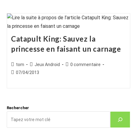
Catapult King: Sauvez la
princesse en faisant un carnage
Auteur/autrice
Post
Commentaires
tom
Jeux Android
0 commentaire
de
category:
de
Publication
07/04/2013
la
la
publiée :
publication :
publication :
Rechercher