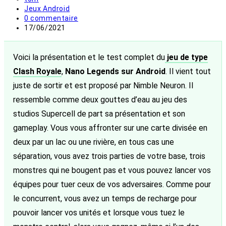
de
Post
Jeux Android
la
category:
Commentaires
0 commentaire
publication :
de
Publication
17/06/2021
la
publiée :
publication :
Voici la présentation et le test complet du
jeu de type
Clash Royale
,
Nano Legends sur Android
. Il vient tout
juste de sortir et est proposé par Nimble Neuron. Il
ressemble comme deux gouttes d’eau au jeu des
studios Supercell de part sa présentation et son
gameplay. Vous vous affronter sur une carte divisée en
deux par un lac ou une rivière, en tous cas une
séparation, vous avez trois parties de votre base, trois
monstres qui ne bougent pas et vous pouvez lancer vos
équipes pour tuer ceux de vos adversaires. Comme pour
le concurrent, vous avez un temps de recharge pour
pouvoir lancer vos unités et lorsque vous tuez le