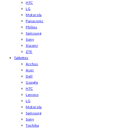
HTC
LG
Motorola
Panasonic
Philips
Samsung
Sony
Xiaomi
ZTE
Tablettes
Archos
Acer
Dell
Google
HTC
Lenovo
LG
Motorola
Samsung
Sony
Toshiba