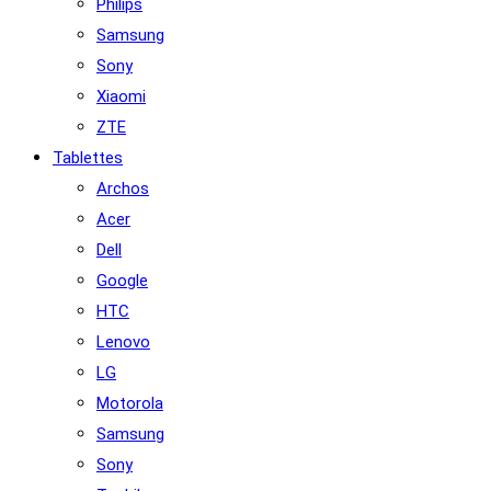
Philips
Samsung
Sony
Xiaomi
ZTE
Tablettes
Archos
Acer
Dell
Google
HTC
Lenovo
LG
Motorola
Samsung
Sony