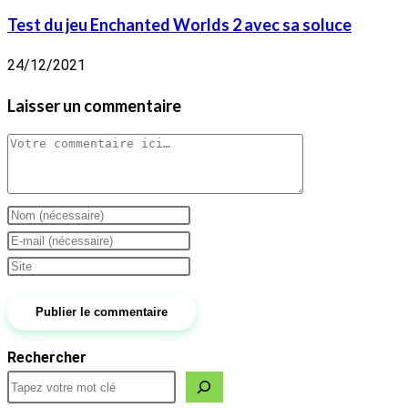
Test du jeu Enchanted Worlds 2 avec sa soluce
24/12/2021
Laisser un commentaire
Comment
Enter
your
Enter
name
your
Saisir
or
email
l’URL
username
address
de
to
to
votre
Rechercher
comment
comment
site
(facultatif)