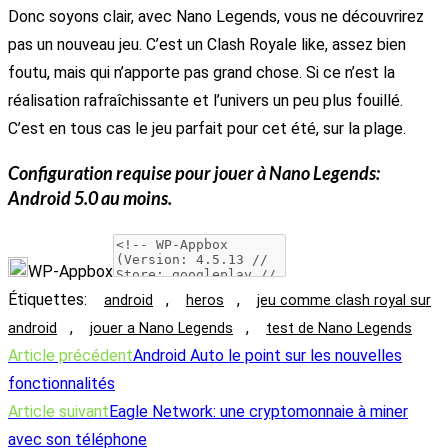
Donc soyons clair, avec Nano Legends, vous ne découvrirez
pas un nouveau jeu. C’est un Clash Royale like, assez bien
foutu, mais qui n’apporte pas grand chose. Si ce n’est la
réalisation rafraîchissante et l’univers un peu plus fouillé.
C’est en tous cas le jeu parfait pour cet été, sur la plage.
Configuration requise pour jouer à
Nano Legends
:
Android 5.0 au moins.
WP-Appbox
Étiquettes
:
,
,
android
heros
jeu comme clash royal sur
,
,
android
jouer a Nano Legends
test de Nano Legends
Read
Article précédent
Android Auto le point sur les nouvelles
more
fonctionnalités
articles
Article suivant
Eagle Network: une cryptomonnaie à miner
avec son téléphone