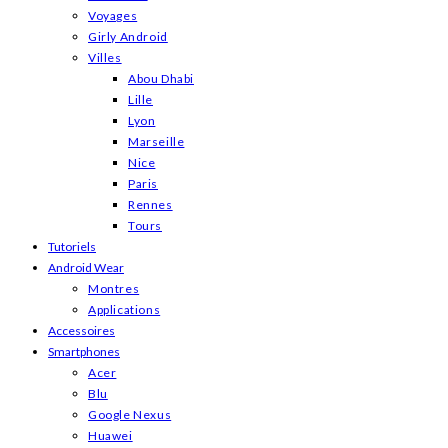
Voyages
Girly Android
Villes
Abou Dhabi
Lille
Lyon
Marseille
Nice
Paris
Rennes
Tours
Tutoriels
Android Wear
Montres
Applications
Accessoires
Smartphones
Acer
Blu
Google Nexus
Huawei