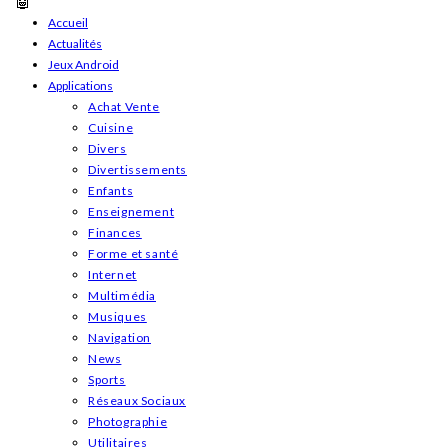
Skip
Accueil
Actualités
to
Jeux Android
content
Applications
Achat Vente
Cuisine
Divers
Divertissements
Enfants
Enseignement
Finances
Forme et santé
Internet
Multimédia
Musiques
Navigation
News
Sports
Réseaux Sociaux
Photographie
Utilitaires