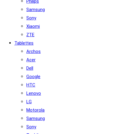
Philips
Samsung
Sony
Xiaomi
ZTE
Tablettes
Archos
Acer
Dell
Google
HTC
Lenovo
LG
Motorola
Samsung
Sony