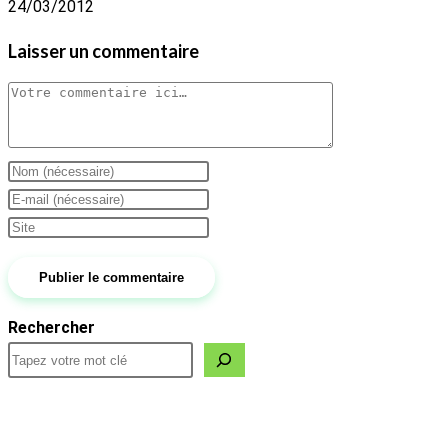
24/03/2012
Laisser un commentaire
Comment
Enter
your
Enter
name
your
Saisir
or
email
l’URL
username
address
de
to
to
votre
Rechercher
comment
comment
site
(facultatif)