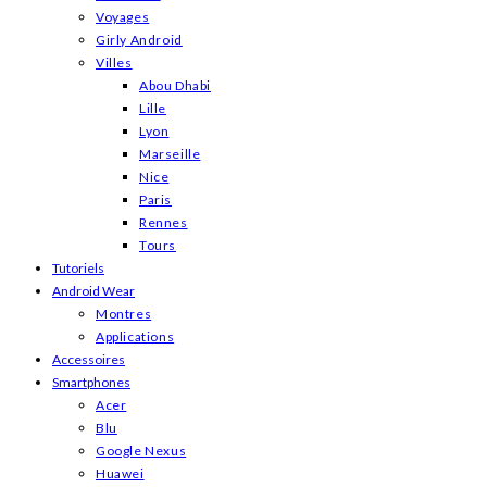
Voyages
Girly Android
Villes
Abou Dhabi
Lille
Lyon
Marseille
Nice
Paris
Rennes
Tours
Tutoriels
Android Wear
Montres
Applications
Accessoires
Smartphones
Acer
Blu
Google Nexus
Huawei