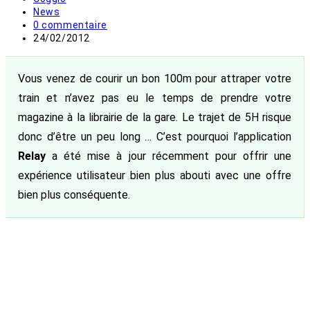
de
Post
News
la
category:
Commentaires
0 commentaire
publication :
de
Publication
24/02/2012
la
publiée :
publication :
Vous venez de courir un bon 100m pour attraper votre
train et n’avez pas eu le temps de prendre votre
magazine à la librairie de la gare. Le trajet de 5H risque
donc d’être un peu long … C’est pourquoi l’application
Relay
a été mise à jour récemment pour offrir une
expérience utilisateur bien plus abouti avec une offre
bien plus conséquente.