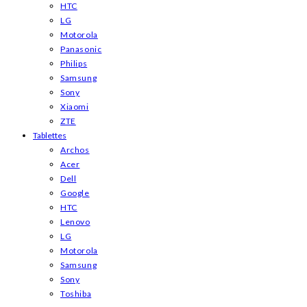
HTC
LG
Motorola
Panasonic
Philips
Samsung
Sony
Xiaomi
ZTE
Tablettes
Archos
Acer
Dell
Google
HTC
Lenovo
LG
Motorola
Samsung
Sony
Toshiba