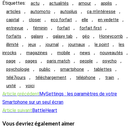
Étiquettes
:
,
,
,
,
actu
actualités
amour
applis
,
,
,
,
articles
automoto
autoplus
ça m'intéresse
,
,
,
,
,
capital
closer
eco forfait
elle
en vedette
,
,
,
,
entrevue
féminin
forfait
forfait first
,
,
,
,
,
forfaits
galaxy
galaxy tab
géo
Honeycomb
,
,
,
,
,
illimité
jeux
journal
journaux
le point
les
,
,
,
,
,
inrocks
magazines
mobile
news
nouveautés
,
,
,
,
,
page
pages
paris match
people
psycho
,
,
,
,
psychologie
public
smartphone
tablettes
,
,
,
,
télé7jours
téléchargement
téléphone
train
,
unité
voici
Read
Article précédent
MySettings : les paramètres de votre
more
Smartphone sur un seul écran
articles
Article suivant
BattleHeart
Vous devriez également aimer