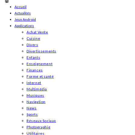
Skip
Accueil
Actualités
to
Jeux Android
content
Applications
Achat Vente
Cuisine
Divers
Divertissements
Enfants
Enseignement
Finances
Forme et santé
Internet
Multimédia
Musiques
Navigation
News
Sports
Réseaux Sociaux
Photographie
Utilitaires