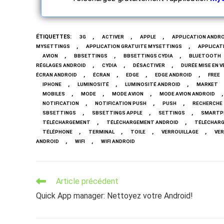
ÉTIQUETTES
:
,
,
,
3G
ACTIVER
APPLE
APPLICATION ANDRO
,
,
MYSETTINGS
APPLICATION GRATUITE MYSETTINGS
APPLICAT
,
,
,
AVION
BBSETTINGS
BBSETTINGS CYDIA
BLUETOOTH
,
,
,
RÉGLAGES ANDROID
CYDIA
DÉSACTIVER
DURÉE MISE EN V
,
,
,
,
ÉCRAN ANDROID
ÉCRAN
EDGE
EDGE ANDROID
FREE
,
,
,
IPHONE
LUMINOSITÉ
LUMINOSITÉ ANDROID
MARKET
,
,
,
,
MOBILES
MODE
MODE AVION
MODE AVION ANDROID
,
,
,
NOTIFICATION
NOTIFICATION PUSH
PUSH
RECHERCHE
,
,
,
SBSETTINGS
SBSETTINGS APPLE
SETTINGS
SMARTP
,
,
TÉLÉCHARGEMENT
TÉLÉCHARGEMENT ANDROID
TÉLÉCHARG
,
,
,
,
TÉLÉPHONE
TERMINAL
TOILE
VERROUILLAGE
VER
,
,
ANDROID
WIFI
WIFI ANDROID
Read
Article précédent
more
Quick App manager: Nettoyez votre Android!
articles