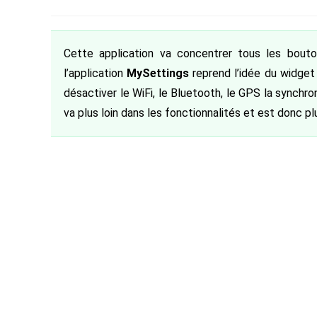
de
category:
de
p
la
la
publication :
publication :
Cette application va concentrer tous les bout
l’application
MySettings
reprend l’idée du widget
désactiver le WiFi, le Bluetooth, le GPS la synchron
va plus loin dans les fonctionnalités et est donc 