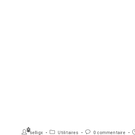
Auteur/autrice
Post
Commentaires
P
selligx
Utilitaires
0 commentaire