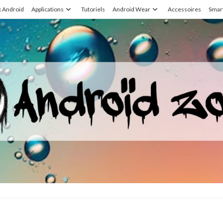
x Android
Applications
Tutoriels
Android Wear
Accessoires
Smar