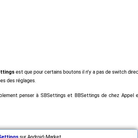
ttings
est que pour certains boutons il n’y a pas de switch dire
ges des réglages.
erriblement penser à SBSettings et BBSettings de chez Appel 
ettings
sur Android-Market.