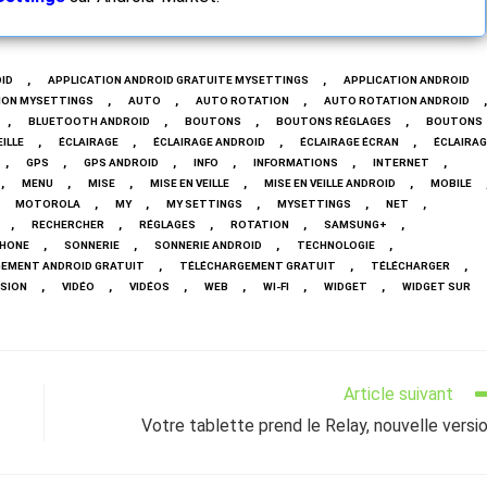
,
,
ID
APPLICATION ANDROID GRATUITE MYSETTINGS
APPLICATION ANDROID
,
,
,
,
ION MYSETTINGS
AUTO
AUTO ROTATION
AUTO ROTATION ANDROID
,
,
,
,
BLUETOOTH ANDROID
BOUTONS
BOUTONS RÉGLAGES
BOUTONS
,
,
,
,
EILLE
ÉCLAIRAGE
ÉCLAIRAGE ANDROID
ÉCLAIRAGE ÉCRAN
ÉCLAIRAG
,
,
,
,
,
,
GPS
GPS ANDROID
INFO
INFORMATIONS
INTERNET
,
,
,
,
,
MENU
MISE
MISE EN VEILLE
MISE EN VEILLE ANDROID
MOBILE
,
,
,
,
,
MOTOROLA
MY
MY SETTINGS
MYSETTINGS
NET
,
,
,
,
,
RECHERCHER
RÉGLAGES
ROTATION
SAMSUNG+
,
,
,
,
HONE
SONNERIE
SONNERIE ANDROID
TECHNOLOGIE
,
,
,
EMENT ANDROID GRATUIT
TÉLÉCHARGEMENT GRATUIT
TÉLÉCHARGER
,
,
,
,
,
,
SION
VIDÉO
VIDÉOS
WEB
WI-FI
WIDGET
WIDGET SUR
Article suivant
Votre tablette prend le Relay, nouvelle versi