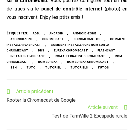
sur la
Chromecast
. Vous pourrez configurer tout un tas
de trucs via le
panel de contrôle internet
(photo)
en
vous inscrivant. Enjoy les ptits amis !
ÉTIQUETTES
:
,
,
,
ADB.
ANDROID
ANDROID-ZONE
,
,
,
ANDROIDZONE
CHROMECAST
CHROMECAST OS
COMMENT
,
INSTALLER FLASHCAST
COMMENT INSTALLER UNE ROM SUR LA
,
,
,
,
CHROMECAST
DNS
EUREKA CHROMECAST
FLASHCAST
,
,
INSTALLER FLASHCAST
ROM ALTERNATIVE CHROMECAST
ROM
,
,
,
CHROMECAST
ROM EUREKA
ROM EUREKA CHROMECAST
,
,
,
,
SSH
TUTO
TUTORIEL
TUTORIELS
TUTOS
Read
Article précédent
more
Rooter la Chromecast de Google
articles
Article suivant
Test de FarmVille 2 Escapade rurale