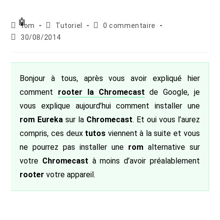
Auteur/autrice
Post
Commentaires
tom
Tutoriel
0 commentaire
de
category:
de
Publication
30/08/2014
la
la
publiée :
publication :
publication :
Bonjour à tous, après vous avoir expliqué hier
comment
rooter la Chromecast
de Google, je
vous explique aujourd’hui comment installer une
rom Eureka
sur la
Chromecast
. Et oui vous l’aurez
compris, ces deux
tutos
viennent à la suite et vous
ne pourrez pas installer une
rom
alternative sur
votre
Chromecast
à moins d’avoir préalablement
rooter
votre appareil.