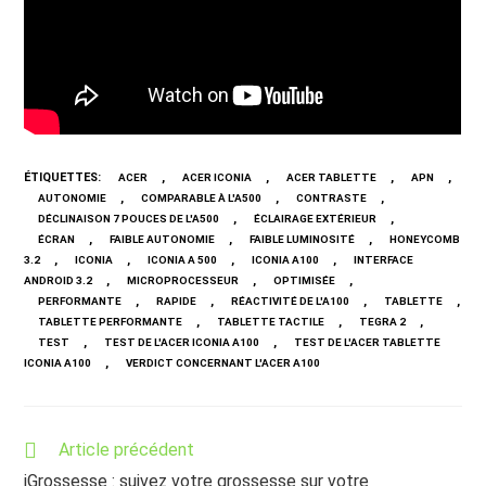
ÉTIQUETTES
:
,
,
,
,
ACER
ACER ICONIA
ACER TABLETTE
APN
,
,
,
AUTONOMIE
COMPARABLE À L'A500
CONTRASTE
,
,
DÉCLINAISON 7 POUCES DE L'A500
ÉCLAIRAGE EXTÉRIEUR
,
,
,
ÉCRAN
FAIBLE AUTONOMIE
FAIBLE LUMINOSITÉ
HONEYCOMB
,
,
,
,
3.2
ICONIA
ICONIA A 500
ICONIA A100
INTERFACE
,
,
,
ANDROID 3.2
MICROPROCESSEUR
OPTIMISÉE
,
,
,
,
PERFORMANTE
RAPIDE
RÉACTIVITÉ DE L'A100
TABLETTE
,
,
,
TABLETTE PERFORMANTE
TABLETTE TACTILE
TEGRA 2
,
,
TEST
TEST DE L'ACER ICONIA A100
TEST DE L'ACER TABLETTE
,
ICONIA A100
VERDICT CONCERNANT L'ACER A100
Read
Article précédent
more
iGrossesse : suivez votre grossesse sur votre