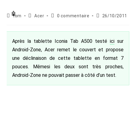
Auteur/autrice
Post
Commentaires
Publication
tom
Acer
0 commentaire
26/10/2011
de
category:
de
publiée :
la
la
publication :
publication :
Après la tablette Iconia Tab A500 testé
ici
sur
Android-Zone, Acer remet le couvert et propose
une déclinaison de cette tablette en format 7
pouces. Mêmesi les deux sont très proches,
Android-Zone ne pouvait passer à côté d’un test.