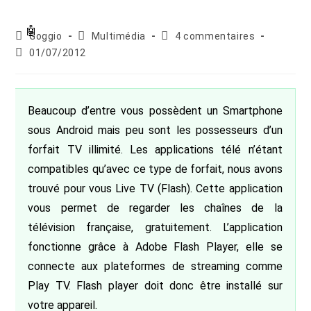
Auteur/autrice
Post
Commentaires
Goggio
Multimédia
4 commentaires
de
category:
de
Publication
01/07/2012
la
la
publiée :
publication :
publication :
Beaucoup d’entre vous possèdent un Smartphone
sous Android mais peu sont les possesseurs d’un
forfait TV illimité. Les applications télé n’étant
compatibles qu’avec ce type de forfait, nous avons
trouvé pour vous Live TV (Flash). Cette application
vous permet de regarder les chaînes de la
télévision française, gratuitement. L’application
fonctionne grâce à Adobe Flash Player, elle se
connecte aux plateformes de streaming comme
Play TV. Flash player doit donc être installé sur
votre appareil.