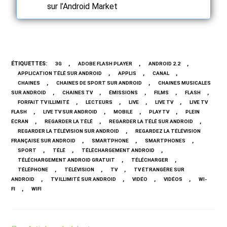
sur l’Android Market
ÉTIQUETTES
:
,
,
,
3G
ADOBE FLASH PLAYER
ANDROID 2.2
,
,
,
APPLICATION TÉLÉ SUR ANDROID
APPLIS
CANAL
,
,
CHAINES
CHAINES DE SPORT SUR ANDROID
CHAINES MUSICALES
,
,
,
,
,
SUR ANDROID
CHAINES TV
ÉMISSIONS
FILMS
FLASH
,
,
,
,
FORFAIT TV ILLIMITÉ
LECTEURS
LIVE
LIVE TV
LIVE TV
,
,
,
,
FLASH
LIVE TV SUR ANDROID
MOBILE
PLAY TV
PLEIN
,
,
,
ÉCRAN
REGARDER LA TÉLÉ
REGARDER LA TÉLÉ SUR ANDROID
,
REGARDER LA TÉLÉVISION SUR ANDROID
REGARDEZ LA TÉLÉVISION
,
,
,
FRANÇAISE SUR ANDROID
SMARTPHONE
SMARTPHONES
,
,
,
SPORT
TÉLÉ
TÉLÉCHARGEMENT ANDROID
,
,
TÉLÉCHARGEMENT ANDROID GRATUIT
TÉLÉCHARGER
,
,
,
TÉLÉPHONE
TÉLÉVISION
TV
TV ÉTRANGÈRE SUR
,
,
,
,
ANDROID
TV ILLIMITÉ SUR ANDROID
VIDÉO
VIDÉOS
WI-
,
FI
WIFI