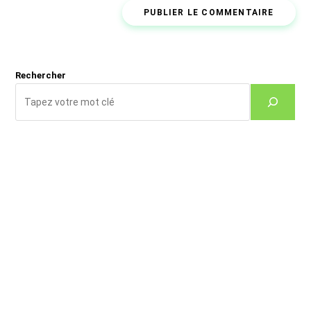
de
comment
votre
site
(facultatif)
Rechercher