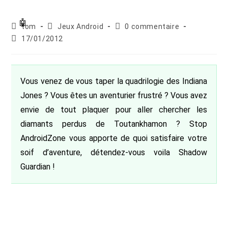
Auteur/autrice
Post
Commentaires
tom
Jeux Android
0 commentaire
de
category:
de
Publication
17/01/2012
la
la
publiée :
publication :
publication :
Vous venez de vous taper la quadrilogie des Indiana
Jones ? Vous êtes un aventurier frustré ? Vous avez
envie de tout plaquer pour aller chercher les
diamants perdus de Toutankhamon ? Stop
AndroidZone vous apporte de quoi satisfaire votre
soif d’aventure, détendez-vous voila Shadow
Guardian !