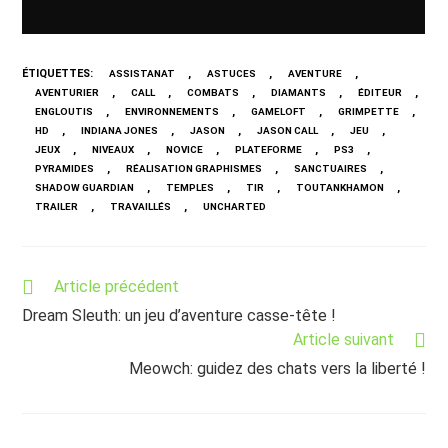
ÉTIQUETTES
:
,
,
,
ASSISTANAT
ASTUCES
AVENTURE
,
,
,
,
,
AVENTURIER
CALL
COMBATS
DIAMANTS
ÉDITEUR
,
,
,
,
ENGLOUTIS
ENVIRONNEMENTS
GAMELOFT
GRIMPETTE
,
,
,
,
,
HD
INDIANA JONES
JASON
JASON CALL
JEU
,
,
,
,
,
JEUX
NIVEAUX
NOVICE
PLATEFORME
PS3
,
,
,
PYRAMIDES
RÉALISATION GRAPHISMES
SANCTUAIRES
,
,
,
,
SHADOW GUARDIAN
TEMPLES
TIR
TOUTANKHAMON
,
,
TRAILER
TRAVAILLÉS
UNCHARTED
Read
Article précédent
more
Dream Sleuth: un jeu d’aventure casse-tête !
articles
Article suivant
Meowch: guidez des chats vers la liberté !