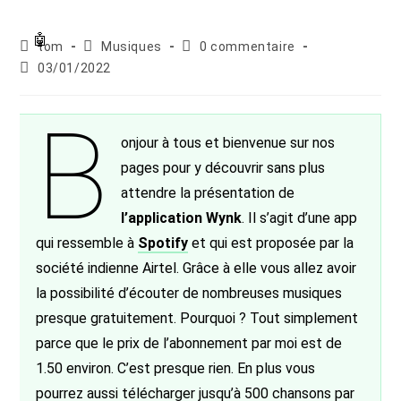
Auteur/autrice
Post
Commentaires
tom
Musiques
0 commentaire
de
category:
de
Publication
03/01/2022
la
la
publiée :
publication :
publication :
B
onjour à tous et bienvenue sur nos
pages pour y découvrir sans plus
attendre la présentation de
l’application Wynk
. Il s’agit d’une app
qui ressemble à
Spotify
et qui est proposée par la
société indienne Airtel. Grâce à elle vous allez avoir
la possibilité d’écouter de nombreuses musiques
presque gratuitement. Pourquoi ? Tout simplement
parce que le prix de l’abonnement par moi est de
1.50 environ. C’est presque rien. En plus vous
pourrez aussi télécharger jusqu’à 500 chansons par