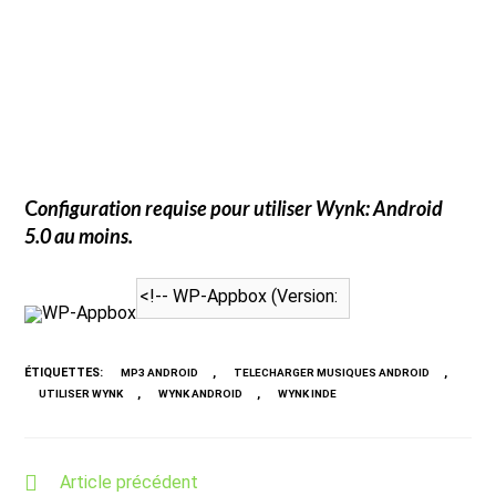
C
onfiguration requise pour utiliser
Wynk
: Android
5.0 au moins.
WP-Appbox
ÉTIQUETTES
:
,
,
MP3 ANDROID
TELECHARGER MUSIQUES ANDROID
,
,
UTILISER WYNK
WYNK ANDROID
WYNK INDE
Read
Article précédent