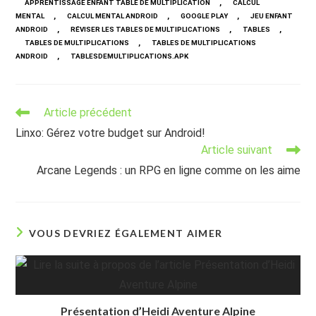
,
APPRENTISSAGE ENFANT TABLE DE MULTIPLICATION
CALCUL
,
,
,
MENTAL
CALCUL MENTAL ANDROID
GOOGLE PLAY
JEU ENFANT
,
,
,
ANDROID
RÉVISER LES TABLES DE MULTIPLICATIONS
TABLES
,
TABLES DE MULTIPLICATIONS
TABLES DE MULTIPLICATIONS
,
ANDROID
TABLESDEMULTIPLICATIONS.APK
Read
Article précédent
more
Linxo: Gérez votre budget sur Android!
articles
Article suivant
Arcane Legends : un RPG en ligne comme on les aime
VOUS DEVRIEZ ÉGALEMENT AIMER
Présentation d’Heidi Aventure Alpine